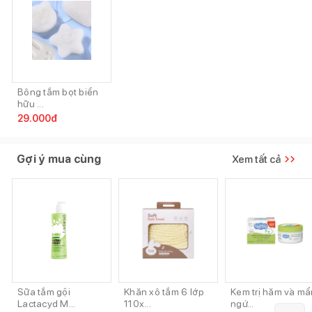
Bông tắm bọt biển
hữu ...
29.000
đ
Gợi ý mua cùng
Xem tất cả
Sữa tắm gội
Khăn xô tắm 6 lớp
Kem trị hăm và mẩ
Lactacyd M...
110x...
ngứ...