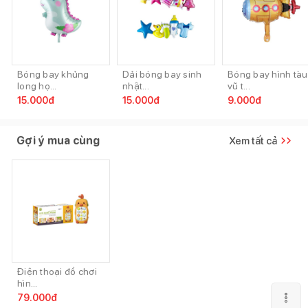
Bóng bay khủng
Dải bóng bay sinh
Bóng bay hình tàu
long họ...
nhật...
vũ t...
15.000
đ
15.000
đ
9.000
đ
Gợi ý mua cùng
Xem tất cả
Điện thoại đồ chơi
hìn...
79.000
đ