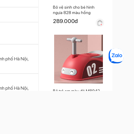
Bô vệ sinh cho bé hình
ngựa 828 màu hồng
289.000
đ
nh phố Hà Nội,
nh phố Hà Nội,
Bô trẻ em màu đỏ M8942-
HB
Hết hàng
đ
289.000
đ
 hơn trong việc đi vệ
có hiệu quả hơn. Tạo
p tác” với ba mẹ hơn