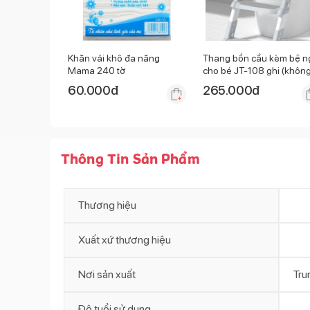
Khăn vải khô đa năng
Thang bồn cầu kèm bệ n
Mama 240 tờ
cho bé JT-108 ghi (khôn
có đệm)
60.000
đ
265.000
đ
Thông Tin Sản Phẩm
Thương hiệu
Xuất xứ thương hiệu
Nơi sản xuất
Tru
Độ tuổi sử dụng