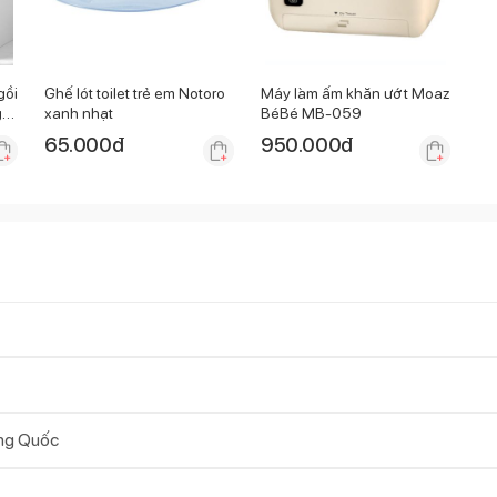
gồi
Ghế lót toilet trẻ em Notoro
Máy làm ấm khăn ướt Moaz
g
xanh nhạt
BéBé MB-059
65.000
đ
950.000
đ
ng Quốc