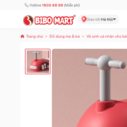
Hotline
1800 68 86
(Miễn phí)
Giao tới:
Hà Nội
Trang chủ
Đồ dùng mẹ & bé
Vệ sinh cá nhân cho bé
>
>