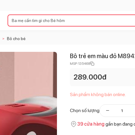
Bô cho bé
>
Bô trẻ em màu đỏ M89
MSP:
135468
289.000
đ
Sản phẩm không bán online.
Chọn số lượng
39
cửa hàng
gần bạn đang 