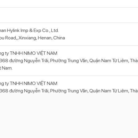
an Hylink Imp & Exp Co., Ltd.
ou Road,,Xinxiang, Henan, China
ng ty TNHH NIMO VIỆT NAM
368 đường Nguyễn Trãi, Phường Trung Văn, Quận Nam Từ Liêm, Thà
t Nam.
ng ty TNHH NIMO VIỆT NAM
368 đường Nguyễn Trãi, Phường Trung Văn, Quận Nam Từ Liêm, Thà
t Nam.
289.000
àm cần thiết để bé học cách tự lập và giúp ba mẹ tiết kiệm thời gian
 là giải pháp tối ưu giúp bé trải quá quá trình ấy nhanh chóng và 
hông minh của sản phẩm sẽ đem đến sự thích thú giúp bé dễ dàng “hợ