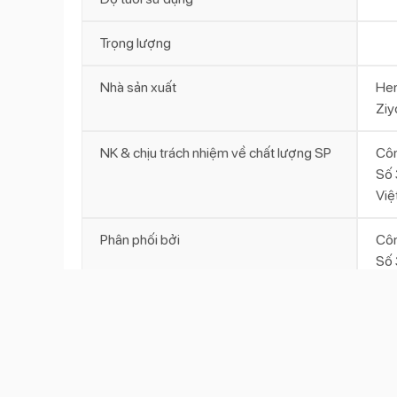
Trọng lượng
Nhà sản xuất
Hen
Ziy
NK & chịu trách nhiệm về chất lượng SP
Cô
Số 
Việ
Phân phối bởi
Cô
Số 
Việ
Bô trẻ em màu đỏ M8942-HB
Tập cho bé ngồi bô ở độ tuổi thích hợp là một việc l
sinh hằng ngày của bé.
Bô trẻ em màu đỏ
M8942-HB
hình chiếc ô tô cực độc đáo kết hợp với thiết kế t
trong việc tập ngồi bô.