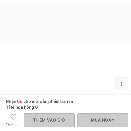
Nhận
0
đ
cho mỗi sản phẩm bán ra
Tỉ lệ hoa hồng
0
THÊM VÀO GIỎ
MUA NGAY
Yêu thích