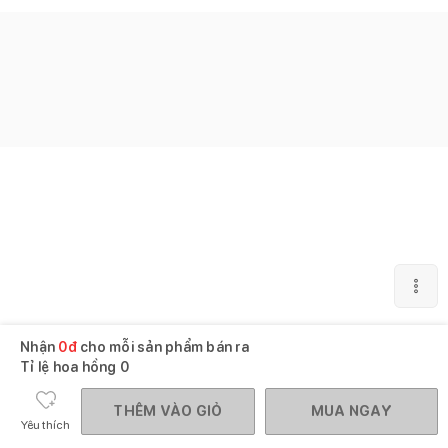
Nhận
0
đ
cho mỗi sản phẩm bán ra
Tỉ lệ hoa hồng
0
THÊM VÀO GIỎ
MUA NGAY
Yêu thích