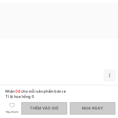
Nhận
0
đ
cho mỗi sản phẩm bán ra
Tỉ lệ hoa hồng
0
THÊM VÀO GIỎ
MUA NGAY
Yêu thích