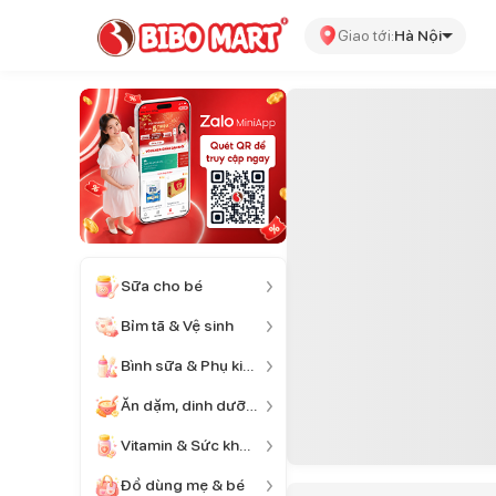
Giao tới:
Hà Nội
Sữa cho bé
Bỉm tã & Vệ sinh
Bình sữa & Phụ kiện
Ăn dặm, dinh dưỡng
Vitamin & Sức khỏe
Đồ dùng mẹ & bé