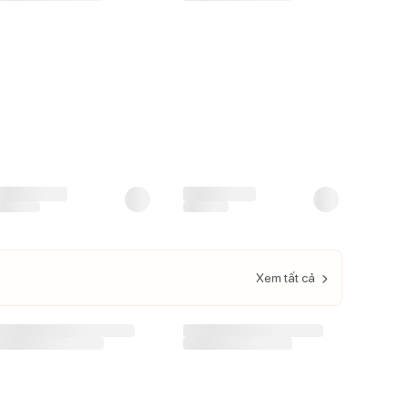
Bỉm - Tã quần Honey
Bỉm - Tã quần Mamogom
Premium size XL 44 miếng
hữu cơ size XL 40 miếng
(12-17kg)
(12-17kg)
299.000
đ
250.000
đ
315.000
đ
247.000
đ
Giá CH:
Xem tất cả