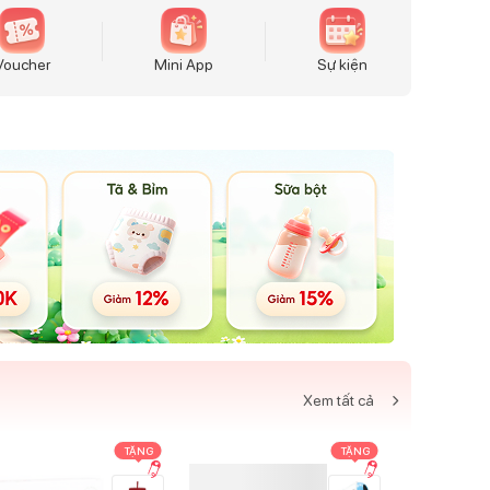
Voucher
Mini App
Sự kiện
Xem tất cả
TẶNG
TẶNG