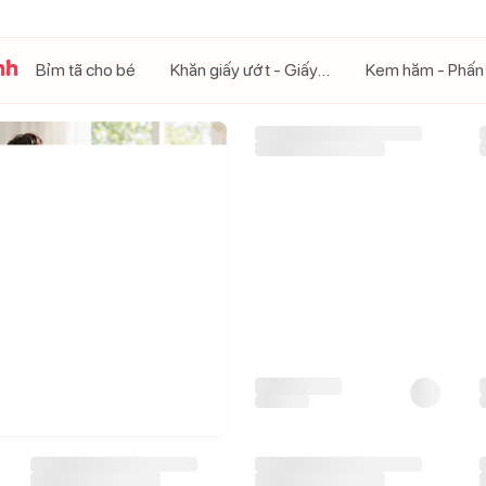
nh
Bỉm tã cho bé
Khăn giấy ướt - Giấy khô
Kem hăm - Phấn
-
21
%
Bỉm - Tã quần Mamogom
hữu cơ size M 48 miếng (6-
11kg)
250.000
đ
315.000
đ
247.000
đ
Giá CH:
G
-
21
%