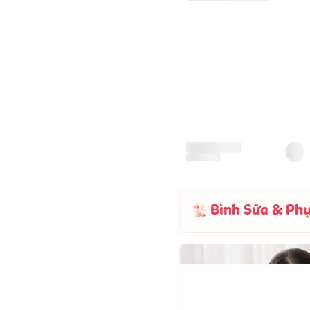
Bỉm - Tã quần Bebejoy
Premium size XXL 32 miếng
(Trên 15kg)
245.000
đ
295.000
đ
242.000
đ
Giá CH:
Bình Sữa & Phụ