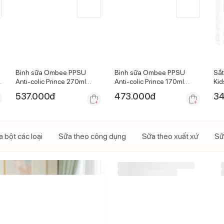
Bình sữa Ombee PPSU
Bình sữa Ombee PPSU
Sắt
Anti-colic Prince 270ml
Anti-colic Prince 170ml
Kid
(Trên 6 tháng)
(Trên 3 tháng)
537.000
đ
473.000
đ
34
 bột các loại
Sữa theo công dụng
Sữa theo xuất xứ
Sữ
-
17
%
Sữa Meiji Infant Formula
Premium 20 thanh (0-1 tuổi)