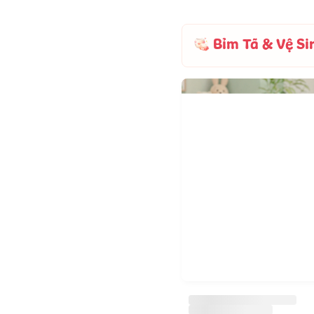
Bỉm Tã & Vệ Si
-
17
%