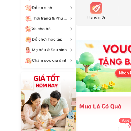
Đồ sơ sinh
Hàng mới
Thời trang & Phụ kiện
Xe cho bé
Đồ chơi, học tập
Mẹ bầu & Sau sinh
Chăm sóc gia đình
Mua Là Có Quà
TẶNG
TẶNG
TẶNG