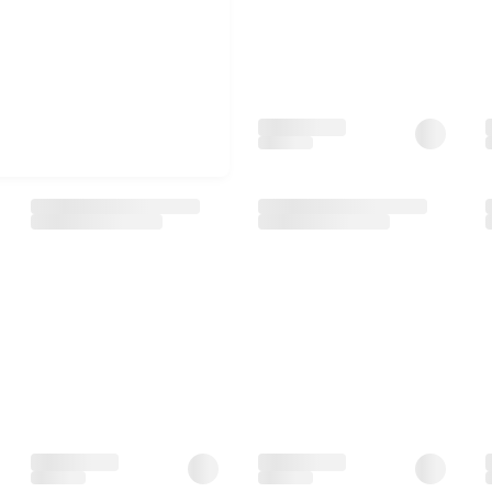
t
538.000
đ
649.000
đ
533.000
đ
Giá CH:
G
-
24
%
-
26
%
Sữa Aptamil Úc Profutura số
1 900g (0 - 6 tháng) (Giao
3
bao bì ngẫu nhiên)
Sữa Meiji số 9 nội địa Nhật
800g (1 - 3 tuổi)(Giao bao
bì ngẫu nhiên)
459.000
đ
925.000
đ
604.000
đ
1.247.000
đ
454.000
đ
920.000
đ
Giá CH:
Giá CH:
G