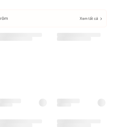
 rôm
Xem tất cả
-
21
%
-
12
%
Bỉm - Tã quần Mamogom
Bỉm - Tã dán Beeboo Elite
hữu cơ size L 44 miếng (9-
size XS 72 miếng (Dưới
14kg)
5kg)
250.000
đ
295.000
đ
315.000
đ
335.000
đ
247.000
đ
292.000
đ
iá CH:
Giá CH:
-
21
%