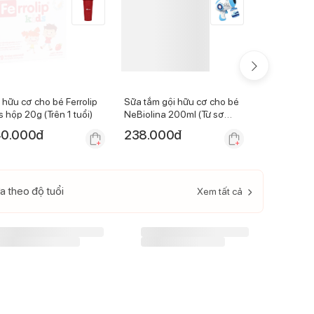
 hữu cơ cho bé Ferrolip
Sữa tắm gội hữu cơ cho bé
Dung dịch v
s hộp 20g (Trên 1 tuổi)
NeBiolina 200ml (Từ sơ
NeBiolina 2
sinh)
tuổi)
0.000
đ
238.000
đ
242.000
a theo độ tuổi
Xem tất cả
-
14
%
-
11
%
Sữa Aptamil Anh Advanced
số 1 800g (0 - 6 tháng)