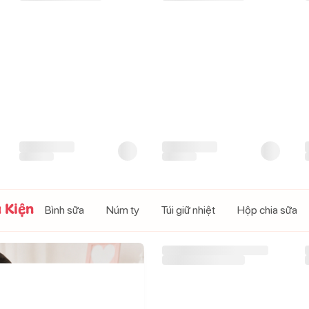
Bỉm - Tã dán Mamogom
Khăn ướt em bé BZU BZU
hữu cơ size S 62 miếng (4-
dịu nhẹ không mùi có nắp
8kg)
80 tờ
250.000
đ
38.000
đ
315.000
đ
247.000
đ
Giá CH:
 Kiện
Bình sữa
Núm ty
Túi giữ nhiệt
Hộp chia sữa