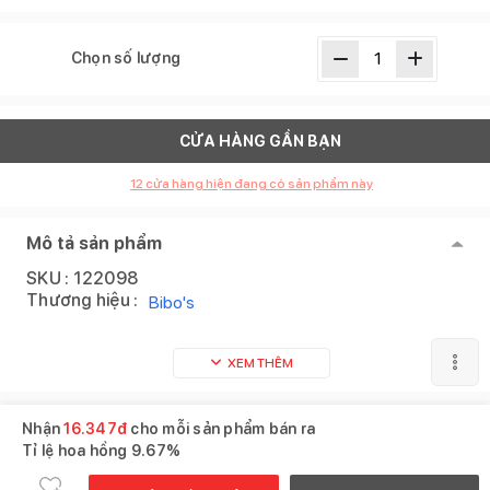
Chọn số lượng
CỬA HÀNG GẦN BẠN
12
cửa hàng hiện đang có sản phẩm này
Mô tả sản phẩm
SKU :
122098
Thương hiệu :
Bibo's
XEM THÊM
Sản phẩm tương tự
Xem tất cả
Nhận
16.347
đ
cho mỗi sản phẩm bán ra
Tỉ lệ hoa hồng
9.67%