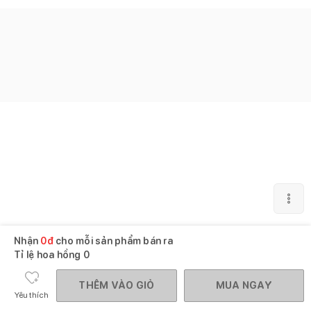
Nhận
0
đ
cho mỗi sản phẩm bán ra
Tỉ lệ hoa hồng
0
THÊM VÀO GIỎ
MUA NGAY
Yêu thích