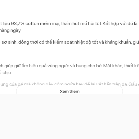
t liệu 93,7% cotton mềm mại, thấm hút mồ hôi tốt. Kết hợp với đó 
 hàng ngày.
é sơ sinh, đồng thời có thể kiểm soát nhiệt độ tốt và kháng khuẩn, g
ệch giúp giữ ấm hiệu quả vùng ngực và bụng cho bé. Mặt khác, thiết 
 chịu.
ụng của bé mà không gây cộm ngứa hay để lại vết hằn trên da. Gấu 
Xem thêm
ơ bản, tươi sáng, phù hợp với lứa tuổi sơ sinh và có thể diện cho cả b
169.000