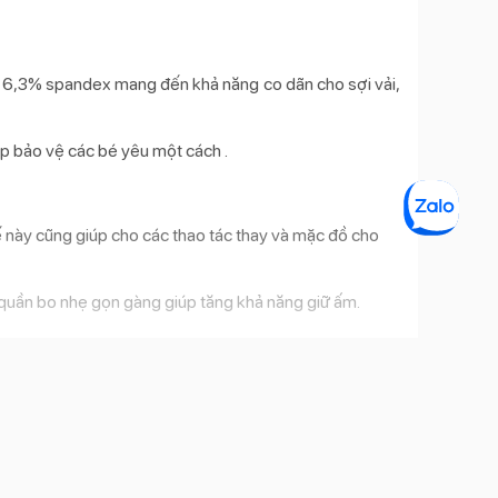
là 6,3% spandex mang đến khả năng co dãn cho sợi vải,
iúp bảo vệ các bé yêu một cách .
kế này cũng giúp cho các thao tác thay và mặc đồ cho
quần bo nhẹ gọn gàng giúp tăng khả năng giữ ấm.
é trai và bé gái.
Thêm vào giỏ
đ