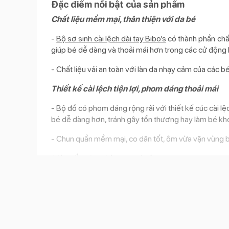
Đặc điểm nổi bật của sản phẩm
Chất liệu mềm mại, thân thiện với da bé
-
Bộ sơ sinh cài lệch dài tay Bibo’s
có thành phần chấ
giúp bé dễ dàng và thoải mái hơn trong các cử động
- Chất liệu vải an toàn với làn da nhạy cảm của các b
Thiết kế cài lệch tiện lợi, phom dáng thoải mái
- Bộ đồ có phom dáng rộng rãi với thiết kế cúc cài l
bé dễ dàng hơn, tránh gây tổn thương hay làm bé khó
- Chun quần mềm mại, co dãn tốt, ôm vừa vặn vùng b
Màu sắc nhẹ nhàng, tươi sáng
Bộ sơ sinh cài lệch dài tay Bibo’s trắng có tông màu c
Bộ sơ sinh cài lệch dài tay Bibo's trắng
Sản phẩm có các size cho bé từ 0 - 12 tháng tuổi.