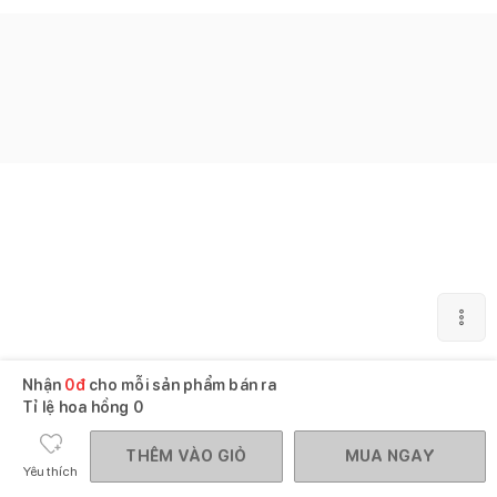
Nhận
0
đ
cho mỗi sản phẩm bán ra
Tỉ lệ hoa hồng
0
THÊM VÀO GIỎ
MUA NGAY
Yêu thích