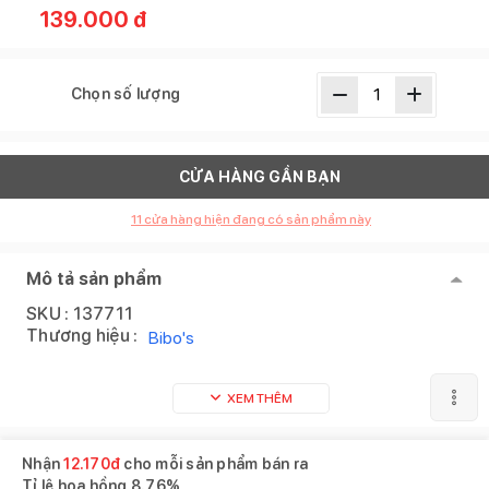
139.000
đ
Chọn số lượng
CỬA HÀNG GẦN BẠN
11
cửa hàng hiện đang có sản phẩm này
Mô tả sản phẩm
SKU :
137711
Thương hiệu :
Bibo's
XEM THÊM
Sản phẩm tương tự
Xem tất cả
Nhận
12.170
đ
cho mỗi sản phẩm bán ra
Tỉ lệ hoa hồng
8.76%