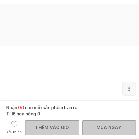
Nhận
0
đ
cho mỗi sản phẩm bán ra
Tỉ lệ hoa hồng
0
THÊM VÀO GIỎ
MUA NGAY
Yêu thích