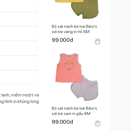
Bộ sát nách bé trai Bibo's
sợi tre vàng in hổ 6M
99.000
đ
mát lạnh, mềm mượt và
g hình in khủng long
Bộ sát nách bé trai Bibo's
sợi tre cam in gấu 6M
99.000
đ