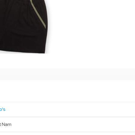
o's
t Nam