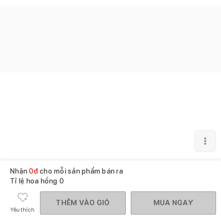
Nhận
0
đ
cho mỗi sản phẩm bán ra
Tỉ lệ hoa hồng
0
THÊM VÀO GIỎ
MUA NGAY
Yêu thích