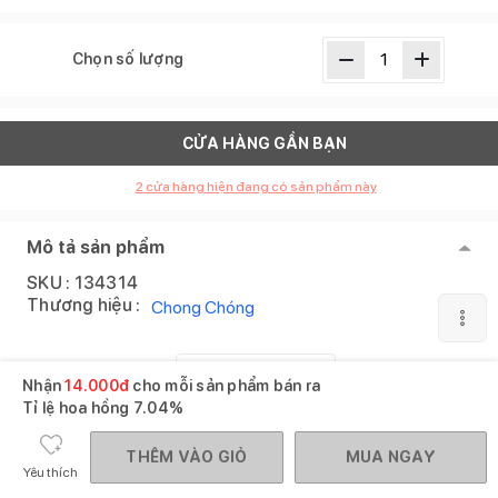
Chọn số lượng
CỬA HÀNG GẦN BẠN
2
cửa hàng hiện đang có sản phẩm này
Mô tả sản phẩm
SKU :
134314
Thương hiệu :
Chong Chóng
XEM THÊM
Nhận
14.000
đ
cho mỗi sản phẩm bán ra
Tỉ lệ hoa hồng
7.04%
Sản phẩm tương tự
Xem tất cả
THÊM VÀO GIỎ
MUA NGAY
Yêu thích