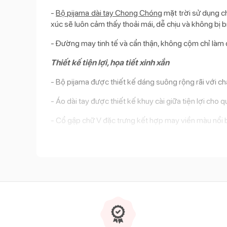
-
Bộ pijama dài tay Chong Chóng
mặt trời sử dụng ch
xúc sẽ luôn cảm thấy thoải mái, dễ chịu và không bị b
- Đường may tinh tế và cẩn thận, không cộm chỉ làm đ
Thiết kế tiện lợi, họa tiết xinh xắn
- Bộ pijama được thiết kế dáng suông rộng rãi với ch
- Áo dài tay được thiết kế khuy cài giữa tiện lợi ch
- Cổ gập chữ V đặc trưng kết hợp may viền màu nổi b