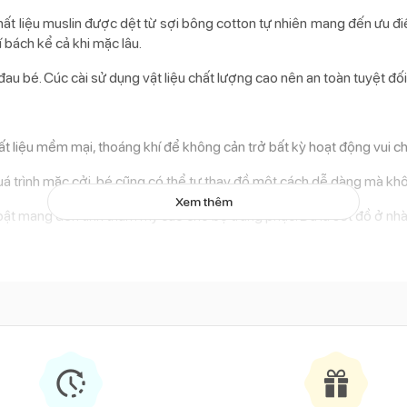
ất liệu muslin được dệt từ sợi bông cotton tự nhiên mang đến ưu điể
í bách kể cả khi mặc lâu.
au bé. Cúc cài sử dụng vật liệu chất lượng cao nên an toàn tuyệt đối
ất liệu mềm mại, thoáng khí để không cản trở bất kỳ hoạt động vui c
o quá trình mặc cởi, bé cũng có thể tự thay đồ một cách dễ dàng mà k
Xem thêm
ật mang đến tính thẩm mỹ cao cho bộ trang phục. Dù là set đồ ở nhà 