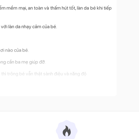
m mềm mại, an toàn và thấm hút tốt, làn da bé khi tiếp
 với làn da nhạy cảm của bé.
hơi nào của bé.
hông cần ba mẹ giúp đỡ.
thì trông bé vẫn thật sành điệu và năng độ