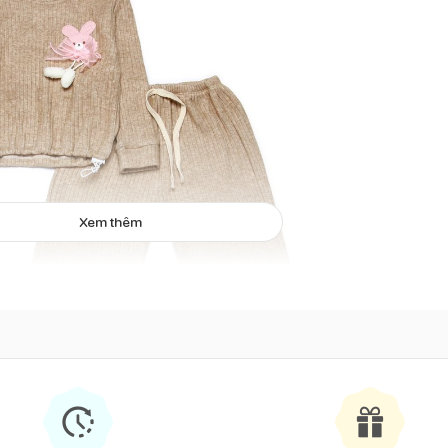
Xem thêm
Bộ len lông thỏ bo gấu màu be