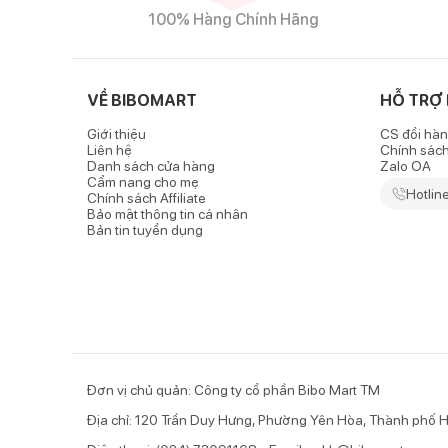
Đặc điểm nổi bật của sản phẩm
100% Hàng Chính Hãng
Chất liệu len lông thỏ giữ ấm và co giãn tốt
-
Bộ len lông thỏ bo gấu màu be
được làm từ chất len
VỀ BIBOMART
HỖ TRỢ
không làm xước da bé khi mặc, êm dịu với cả những 
Giới thiệu
CS đổi hàn
- Khả năng co giãn tốt của bộ quần áo giúp bé thoải 
Liên hệ
Chính sác
Danh sách cửa hàng
Zalo OA
Gấu áo có dây rút, quần lưng chun tiện lợi
Cẩm nang cho mẹ
Hotlin
Chính sách Affiliate
Bảo mật thông tin cá nhân
- Gấu áo được thiết kế thêm dây rút tiện lợi, dễ thao 
Bản tin tuyển dụng
trang phục của bé được gọn gàng, khỏe khoắn hơn.
- Chun quần có độ co giãn rất tốt, giúp ba mẹ và cả 
Màu sắc dễ thương
Bộ len lông thỏ bo gấu có màu be trung tính nên rất d
trắng đeo nơ hế
Đơn vị chủ quản: Công ty cổ phần Bibo Mart TM
Địa chỉ: 120 Trần Duy Hưng, Phường Yên Hòa, Thành phố H