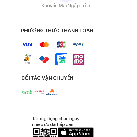
Khuyến Mãi Ngập Tràn
mặt mịn màng nên
PHƯƠNG THỨC THANH TOÁN
u, gò bó.
 này giúp tổng thể
ĐỐI TÁC VẬN CHUYỂN
 còn có chi tiết thỏ
Tải ứng dụng nhận ngay
nhiều ưu đãi hấp dẫn