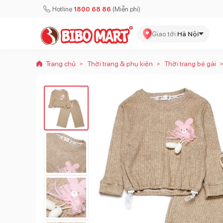
Hotline
1800 68 86
(Miễn phí)
Giao tới:
Hà Nội
Trang chủ
Thời trang & phụ kiện
Thời trang bé gái
>
>