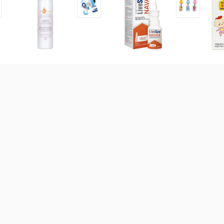
Dung dịch vệ sinh hữu cơ
Dung dịch vệ sinh tai mũi
Thự
NeBiolina 200ml (Trên 3
họng LiveSpo Navax 20ml
khỏ
tuổi)
sắt
242.000
đ
156.000
đ
34
 bột các loại
Sữa theo công dụng
Sữa theo xuất xứ
Sữ