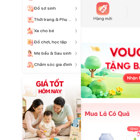
Đồ sơ sinh
Hàng mới
Thời trang & Phụ kiện
Xe cho bé
Đồ chơi, học tập
Mẹ bầu & Sau sinh
Chăm sóc gia đình
Mua Là Có Quà
TẶNG
TẶNG
TẶNG