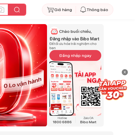
Giỏ hàng
Thông báo
Chào buổi chiều,
Đăng nhập vào Bibo Mart
Để tối ưu hóa trải nghiệm cho
bạn
Đăng nhập ngay
x
Hotline
Zalo OA
1800 6886
Bibo Mart