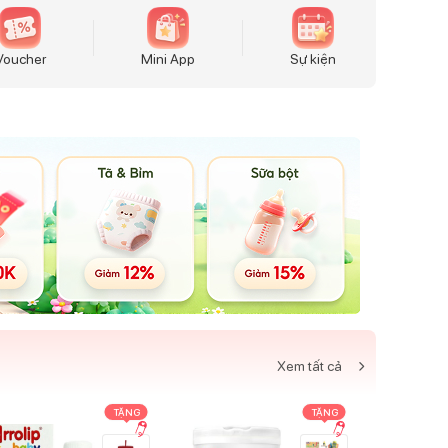
Voucher
Mini App
Sự kiện
Xem tất cả
TẶNG
TẶNG