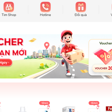
Tìm Shop
Hotline
Đổi quà
TẶNG
TẶNG