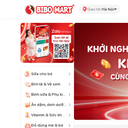
Giao tới:
Hà Nội
Sữa cho bé
Bỉm tã & Vệ sinh
Bình sữa & Phụ kiện
Ăn dặm, dinh dưỡng
Vitamin & Sức khỏe
Đồ dùng mẹ & bé