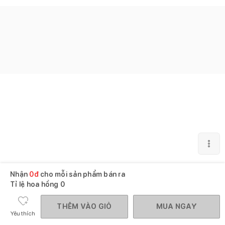
Nhận
0
đ
cho mỗi sản phẩm bán ra
Tỉ lệ hoa hồng
0
THÊM VÀO GIỎ
MUA NGAY
Yêu thích