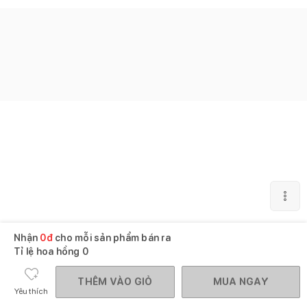
Nhận
0
đ
cho mỗi sản phẩm bán ra
Tỉ lệ hoa hồng
0
THÊM VÀO GIỎ
MUA NGAY
Yêu thích