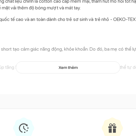
g chất liệu chính là cotton cao cấp mềm mại, thấm hút mồ hôi tốt h
ề mặt vải thêm độ bóng mượt và mát tay.
ốc tế cao và an toàn dành cho trẻ sơ sinh và trẻ nhỏ - OEKO-TEX 
n short tạo cảm giác năng động, khỏe khoắn. Do đó, ba mẹ có thể lự
iúp tăng không gian hoạt động cho cánh tay. Nhờ vậy, bé có thể tự 
Xem thêm
tôn lên nét ngây thơ, trong sáng nhưng vẫn đầy tinh nghịch trong gi