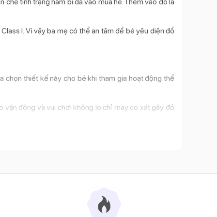
ạn chế tình trạng hăm bí da vào mùa hè. Thêm vào đó là
Class I. Vì vậy ba mẹ có thể an tâm để bé yêu diện đồ
a chọn thiết kế này cho bé khi tham gia hoạt động thể
do vận động và vui chơi không lo chỉ may cọ xát gây đỏ
ai đoạn đầu đời của bé.