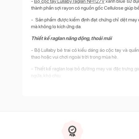
-
Bộ cộc tay Lullaby raglan NH127V
xanh blue sử dụn
thành phần sợi rayon có nguồn gốc Cellulose giúp b
- Sản phẩm được kiểm định đạt chứng chỉ dệt may qu
mà không lo kích ứng da.
Thiết kế raglan năng động, thoải mái
- Bộ Lullaby bé trai có kiểu dáng áo cộc tay và quầ
thao hoặc vui chơi ngoài trời trong mùa hè.
- Thiết kế raglan loại bỏ đường may vai đặc trưng g
ngứa, khó chịu.
Màu sắc tươi sáng, họa tiết dễ thương
- Sản phẩm có màu xanh blue tươi sáng chủ đạo, giúp 
- Điểm nhấn của bộ trang phục nằm ở họa tiết trang