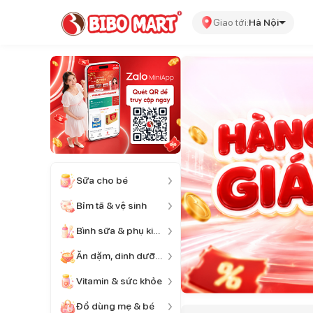
Giao tới:
Hà Nội
Sữa cho bé
Bỉm tã & vệ sinh
Bình sữa & phụ kiện
Ăn dặm, dinh dưỡng
Vitamin & sức khỏe
Đồ dùng mẹ & bé