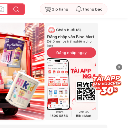
Giỏ hàng
Thông báo
Chào buổi tối,
Đăng nhập vào Bibo Mart
Để tối ưu hóa trải nghiệm cho
bạn
Đăng nhập ngay
x
Hotline
Zalo OA
1800 6886
Bibo Mart