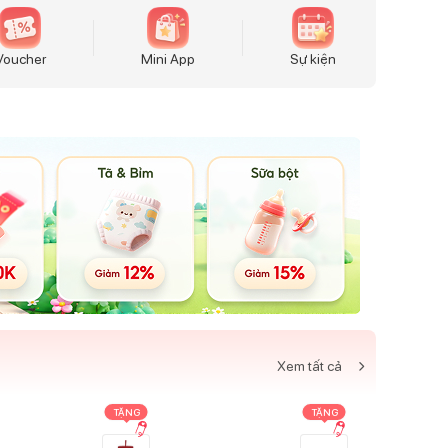
Voucher
Mini App
Sự kiện
Xem tất cả
TẶNG
TẶNG