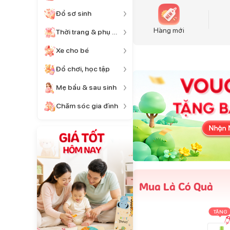
Đồ sơ sinh
Hàng mới
Thời trang & phụ kiện
Xe cho bé
Đồ chơi, học tập
Mẹ bầu & sau sinh
Chăm sóc gia đình
Mua Là Có Quà
TẶNG
TẶNG
TẶNG