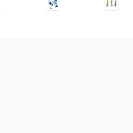
Sữa tắm gội hữu cơ cho bé
Dung dịch vệ sinh tai mũi
Thự
NeBiolina 200ml (Từ sơ
họng Livespo Navax 10 ống
khỏ
sinh)
x 4ml
sắt
238.000
đ
283.000
đ
34
Dưỡng
Bột ăn dặm
Mì ăn dặm
Cháo ăn dặm
Bánh ă