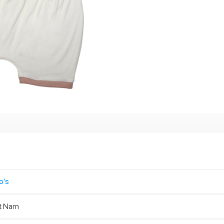
o's
t Nam