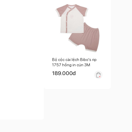
Bộ cộc cài lệch Bibo's rip
1757 hồng in cún 3M
189.000
đ