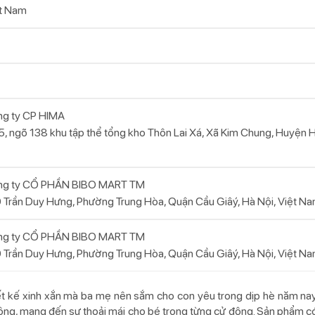
t Nam
g ty CP HIMA
5, ngõ 138 khu tập thể tổng kho Thôn Lai Xá, Xã Kim Chung, Huyện 
ng ty CỔ PHẦN BIBO MART TM
 Trần Duy Hưng, Phường Trung Hòa, Quận Cầu Giâý, Hà Nội, Việt N
ng ty CỔ PHẦN BIBO MART TM
 Trần Duy Hưng, Phường Trung Hòa, Quận Cầu Giâý, Hà Nội, Việt N
hiết kế xinh xắn mà ba mẹ nên sắm cho con yêu trong dịp hè năm na
 động, mang đến sự thoải mái cho bé trong từng cử động. Sản phẩm có