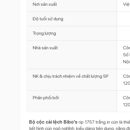
Nơi sản xuất
Việ
Độ tuổi sử dụng
Trọng lượng
Nhà sản xuất
Côn
Số 
Nội
NK & chịu trách nhiệm về chất lượng SP
Cô
120
Phân phối bởi
Cô
120
Bộ cộc cài lệch Bibo's
rip 1757 trắng in cún là t
tiết hình cún ngộ nghĩnh, kiểu dáng tiện dụng, năng