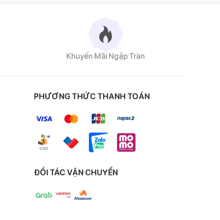
Khuyến Mãi Ngập Tràn
cảm giác mát mịn, êm
PHƯƠNG THỨC THANH TOÁN
 cho bé trong những
ĐỐI TÁC VẬN CHUYỂN