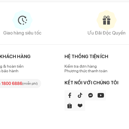
cộc cài lệch Bibo's rip 1757 trắng in cún
Giao hàng siêu tốc
Ưu Đãi Độc Quyền
ng vải rip cao cấp, mềm mại, thấm hút mồ hôi tốt, mang đến cho bé 
 KHÁCH HÀNG
HỆ THỐNG TIỆN ÍCH
g & hoàn tiền
Kiểm tra đơn hàng
 thừa gây cộm ngứa da bé.
h bảo hành
Phương thức thanh toán
KẾT NỐI VỚI CHÚNG TÔI
e
1800 6886
(miễn phí)
 tay có phom dáng rộng rãi, tạo cảm giác thoáng mát và thoải mái
giãn tốt, đảm bảo không gây hằn đỏ lên da bé.