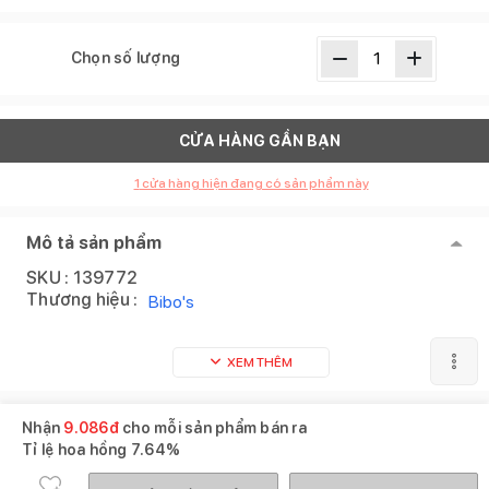
Chọn số lượng
CỬA HÀNG GẦN BẠN
1
cửa hàng hiện đang có sản phẩm này
Mô tả sản phẩm
SKU :
139772
Thương hiệu :
Bibo's
XEM THÊM
Sản phẩm tương tự
Xem tất cả
Nhận
9.086
đ
cho mỗi sản phẩm bán ra
Tỉ lệ hoa hồng
7.64%