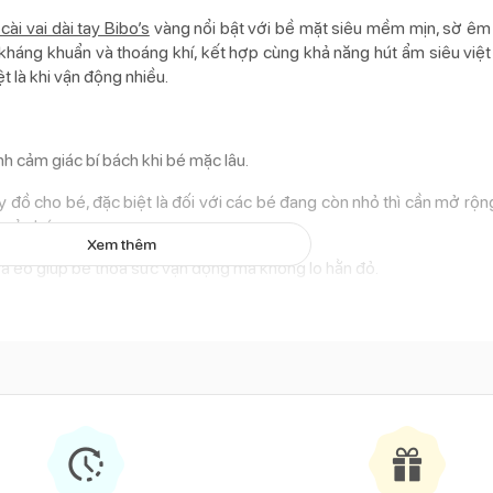
cài vai dài tay Bibo’s
vàng nổi bật với bề mặt siêu mềm mịn, sờ êm 
 kháng khuẩn và thoáng khí, kết hợp cùng khả năng hút ẩm siêu việt 
t là khi vận động nhiều.
h cảm giác bí bách khi bé mặc lâu.
ay đồ cho bé, đặc biệt là đối với các bé đang còn nhỏ thì cần mở rộ
 của bé.
Xem thêm
và eo giúp bé thỏa sức vận động mà không lo hằn đỏ.
ạo nên form dáng gọn gàng cho bộ trang phục.