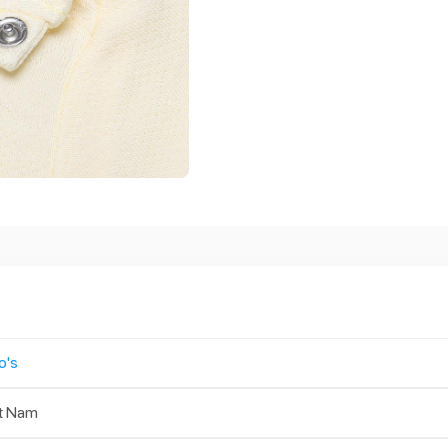
o's
t Nam