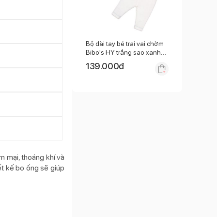
Bộ dài tay bé trai vai chờm
Bibo's HY trắng sao xanh
3M
139.000
đ
m mại, thoáng khí và
ết kế bo ống sẽ giúp