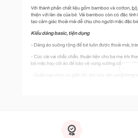
Với thành phần chất liệu gồm bamboo và cotton,
bộ 
thiện với làn da của bé. Vải bamboo còn có đặc tính
tạo cảm giác thoải mái dễ chịu cho người mặc đặc biệ
Kiểu dáng basic, tiện dụng
- Dáng áo suông rộng để bé luôn được thoải mái, trán
- Cúc cài vai chắc chắn, thuận tiện cho ba mẹ khi th
bé mặc hay cởi áo để bảo vệ vùng xương cổ non nớt
- Quần cạp chun co giãn tốt, ôm vừa vặn vùng hông 
- Từng đường cắt may cho đến thiết kế bo ống đều t