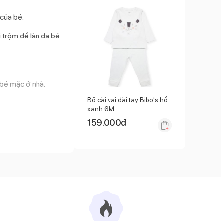
 của bé.
i trộm để làn da bé
 bé mặc ở nhà.
Bộ cài vai dài tay Bibo's hổ
xanh 6M
159.000
đ
 lên người.