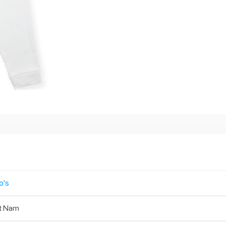
o's
t Nam