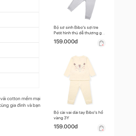
Bộ sơ sinh Bibo's sợi tre
Petit hình thú dễ thương ghi
6M
159.000
đ
t vải cotton mềm mại
cùng gia đình và bạn
Bộ cài vai dài tay Bibo's hổ
vàng 3Y
159.000
đ