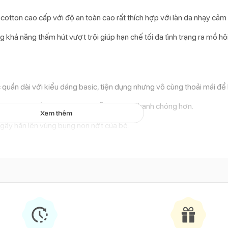
otton cao cấp với độ an toàn cao rất thích hợp với làn da nhạy cảm
 khả năng thấm hút vượt trội giúp hạn chế tối đa tình trạng ra mồ hô
 quần dài với kiểu dáng basic, tiện dụng nhưng vô cùng thoải mái để
á trình thay đồ của bé trở nên dễ dàng và nhanh chóng hơn.
Xem thêm
 gây hằn lên vùng bụng non nớt của bé.
 động dễ dàng hơn ngay cả khi mặc bỉm tã bên trong.
ền áo xanh nhạt đem lại cho bé vẻ ngoài năng động, đáng yêu khi mặc