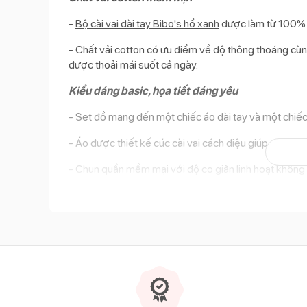
-
Bộ cài vai dài tay Bibo's hổ xanh
được làm từ 100% c
- Chất vải cotton có ưu điểm về độ thông thoáng cùng
được thoải mái suốt cả ngày.
Kiểu dáng basic, họa tiết đáng yêu
- Set đồ mang đến một chiếc áo dài tay và một chiếc
- Áo được thiết kế cúc cài vai cách điệu giúp cho qu
- Chun quần mềm mại với độ co giãn linh hoạt không
- Đũng quần được thiết kế rộng rãi để bé có thể vận
- Họa tiết hổ con đáng yêu được thêu nổi bật trên n