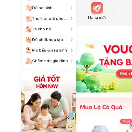
Đồ sơ sinh
Hàng mới
Thời trang & phụ kiện
Xe cho bé
Đồ chơi, học tập
Mẹ bầu & sau sinh
Chăm sóc gia đình
Mua Là Có Quà
TẶNG
TẶNG
TẶNG