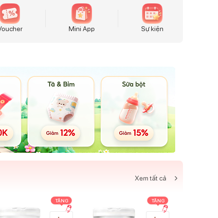
Voucher
Mini App
Sự kiện
Xem tất cả
TẶNG
TẶNG