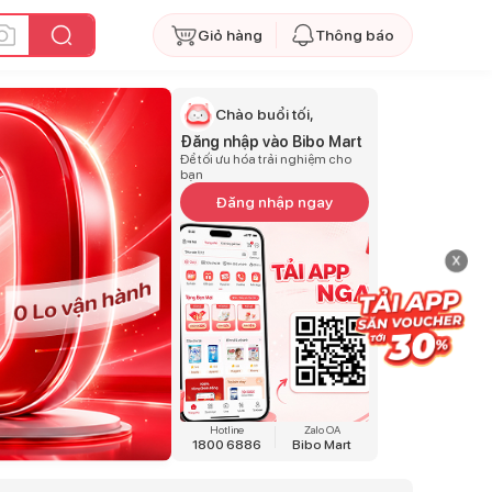
Giỏ hàng
Thông báo
Chào buổi tối,
Đăng nhập vào Bibo Mart
Để tối ưu hóa trải nghiệm cho
bạn
Đăng nhập ngay
x
Hotline
Zalo OA
1800 6886
Bibo Mart