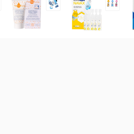
Kem đánh răng hữu cơ cho
Bào tử lợi khuẩn Livespo
Sữ
bé NeBiolina 50ml (0-3Y)
Navax sơ sinh hộp 10 ống
trợ
thá
160.000
đ
171.000
đ
58
 bột các loại
Sữa theo công dụng
Sữa theo xuất xứ
Sữ
-
19
%
Sữa GrowPLUS+ xanh hỗ
trợ dinh dưỡng 1.5kg (Trên 2
(
tuổi) (Giao bao bì ngẫu
nhiên)