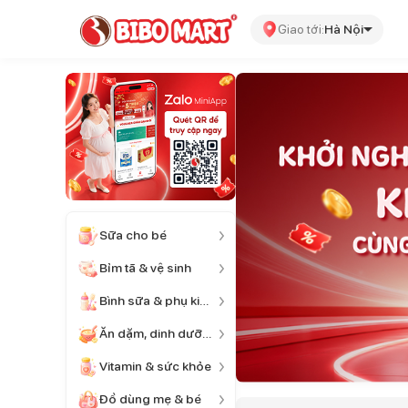
Giao tới:
Hà Nội
Sữa cho bé
Bỉm tã & vệ sinh
Bình sữa & phụ kiện
Ăn dặm, dinh dưỡng
Vitamin & sức khỏe
Đồ dùng mẹ & bé