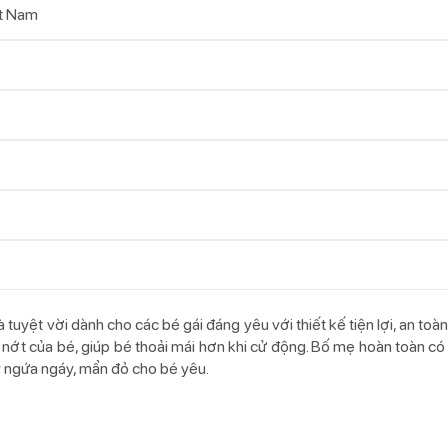
t Nam
 tuyệt vời dành cho các bé gái đáng yêu với thiết kế tiện lợi, an toà
n nớt của bé, giúp bé thoải mái hơn khi cử động. Bố mẹ hoàn toàn có
ay ngứa ngáy, mẩn đỏ cho bé yêu.