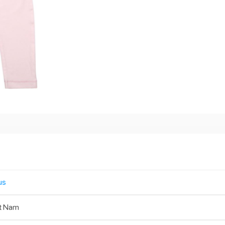
us
t Nam