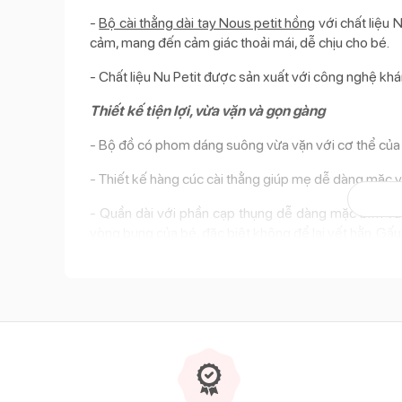
-
Bộ cài thẳng dài tay Nous petit hồng
với chất liệu
cảm, mang đến cảm giác thoải mái, dễ chịu cho bé.
- Chất liệu Nu Petit được sản xuất với công nghệ khá
Thiết kế tiện lợi, vừa vặn và gọn gàng
- Bộ đồ có phom dáng suông vừa vặn với cơ thể của 
- Thiết kế hàng cúc cài thẳng giúp mẹ dễ dàng mặc v
- Quần dài với phần cạp thụng dễ dàng mặc bỉm và
vòng bụng của bé, đặc biệt không để lại vết hằn. G
Màu sắc dễ thương
- Bộ cài thẳng dài tay Nous petit hồng đặc biệt nổi 