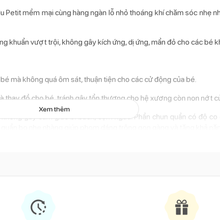
 Nu Petit mềm mại cùng hàng ngàn lỗ nhỏ thoáng khí chăm sóc nhẹ n
ng khuẩn vượt trội, không gây kích ứng, dị ứng, mẩn đỏ cho các bé k
bé mà không quá ôm sát, thuận tiện cho các cử động của bé.
à thay đồ cho bé, tránh gây tổn thương cho hệ xương còn non nớt củ
Xem thêm
 không gây cảm giác bí bách, cộm ngứa. Phần chun quần có độ co 
ấu quần bo nhẹ nhàng giúp phom dáng trông gọn gàng và tăng khả năn
bật với gam màu xinh xắn, phù hợp với