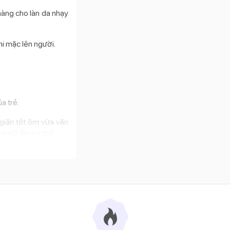
hàng cho làn da nhạy
hi mặc lên người.
a trẻ.
giãn tốt ôm vừa vặn
g giữ ấm cơ thể.