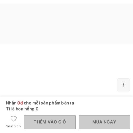
Nhận
0
đ
cho mỗi sản phẩm bán ra
Tỉ lệ hoa hồng
0
THÊM VÀO GIỎ
MUA NGAY
Yêu thích