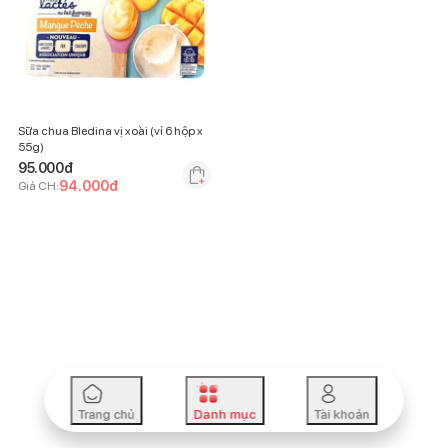
Sữa chua Bledina vị xoài (vỉ 6 hộp x
55g)
95.000
đ
94.000
đ
Giá CH:
Trang chủ
Danh mục
Tài khoản