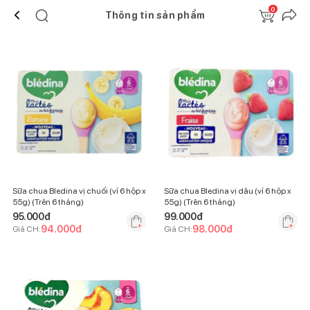
0
Thông tin sản phẩm
Sữa chua Bledina vị chuối (vỉ 6 hộp x
Sữa chua Bledina vị dâu (vỉ 6 hộp x
55g) (Trên 6 tháng)
55g) (Trên 6 tháng)
95.000
đ
99.000
đ
94.000
đ
98.000
đ
Giá CH:
Giá CH: