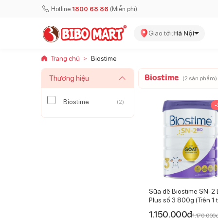
Hotline
1800 68 86
(Miễn phí)
Giao tới:
Hà Nội
Trang chủ
Biostime
>
Biostime
Thương hiệu
(
2
sản phẩm)
Biostime
(
2
)
-
Sữa dê Biostime SN-2 
Plus số 3 800g (Trên 1 t
1.150.000
đ
1.170.000