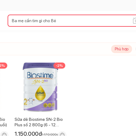
Phù hợp
2
%
-
2
%
Bio
Sữa dê Biostime SN-2 Bio
uổi)
Plus số 2 800g (6 - 12
tháng)
1.150.000
đ
đ
1.170.000
đ