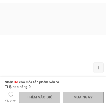
Nhận
0
đ
cho mỗi sản phẩm bán ra
Tỉ lệ hoa hồng
0
THÊM VÀO GIỎ
MUA NGAY
Yêu thích