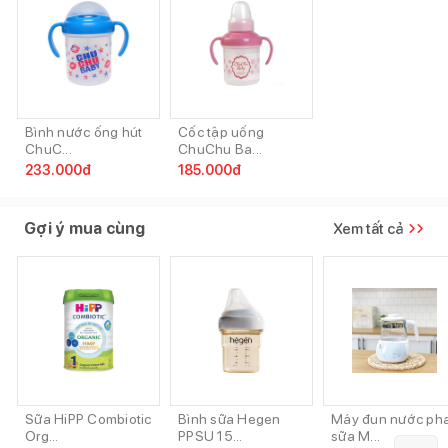
Bình nước ống hút
Cốc tập uống
ChuC...
ChuChu Ba...
233.000
đ
185.000
đ
Gợi ý mua cùng
Xem tất cả
Sữa HiPP Combiotic
Bình sữa Hegen
Máy đun nước ph
Org...
PPSU 15...
sữa M...