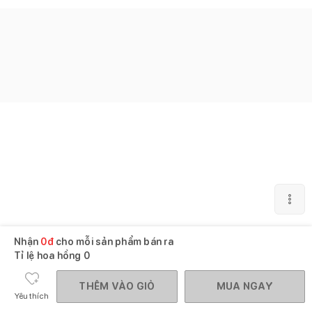
Nhận
0
đ
cho mỗi sản phẩm bán ra
Tỉ lệ hoa hồng
0
THÊM VÀO GIỎ
MUA NGAY
Yêu thích