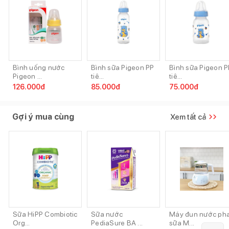
Bình uống nước
Bình sữa Pigeon PP
Bình sữa Pigeon P
Pigeon ...
tiê...
tiê...
126.000
đ
85.000
đ
75.000
đ
Gợi ý mua cùng
Xem tất cả
Sữa HiPP Combiotic
Sữa nước
Máy đun nước ph
Org...
PediaSure BA ...
sữa M...