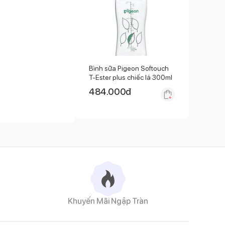
Bình sữa Pigeon Softouch
T-Ester plus chiếc lá 300ml
484.000
đ
nhựa được sử dụng
ăng chịu nhiệt cao và
Khuyến Mãi Ngập Tràn