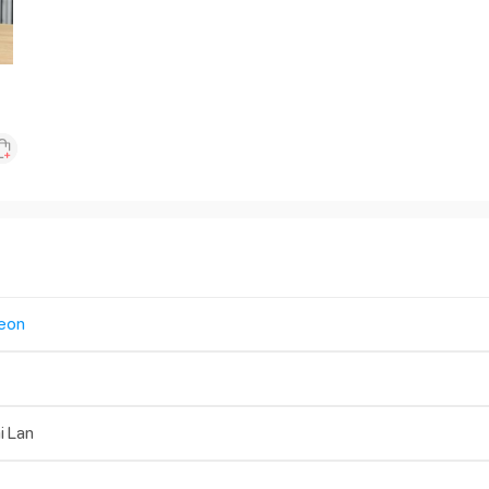
eon
i Lan