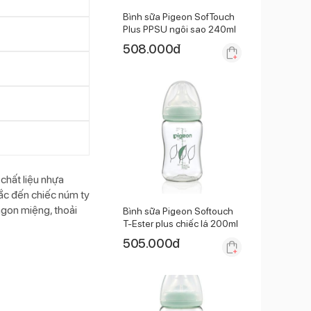
Bình sữa Pigeon SofTouch
Plus PPSU ngôi sao 240ml
508.000
đ
chất liệu nhựa
hắc đến chiếc núm ty
ngon miệng, thoải
Bình sữa Pigeon Softouch
T-Ester plus chiếc lá 200ml
505.000
đ