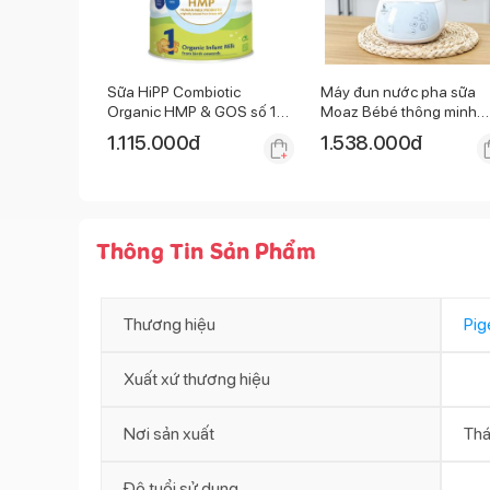
Sữa HiPP Combiotic
Máy đun nước pha sữa
Organic HMP & GOS số 1
Moaz Bébé thông minh
800g (0 - 6 tháng)
MB-002
1.115.000
đ
1.538.000
đ
Thông Tin Sản Phẩm
Thương hiệu
Pig
Xuất xứ thương hiệu
Nơi sản xuất
Thá
Độ tuổi sử dụng