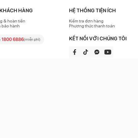
ịu với nướu lợi của bé.
 KHÁCH HÀNG
HỆ THỐNG TIỆN ÍCH
PP) an toàn, nhẹ nhàng và bền đẹp.
g & hoàn tiền
Kiểm tra đơn hàng
h bảo hành
Phương thức thanh toán
 động siêu mềm, được thiết kế khớp với chuyển động 3 bước của lư
KẾT NỐI VỚI CHÚNG TÔI
e
1800 6886
(miễn phí)
trong có tác dụng tăng cường độ đàn hồi, từ đó kích thích phát triể
508.000
à Nội, Việt Nam
n
p: 16/10/2017, Sở KHĐTHN