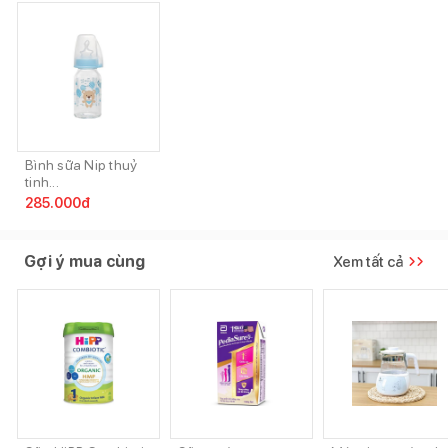
Bình sữa Nip thuỷ
tinh...
285.000
đ
Gợi ý mua cùng
Xem tất cả