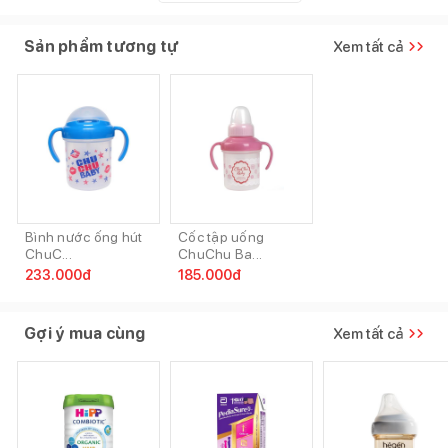
Sản phẩm tương tự
Xem tất cả
Bình nước ống hút
Cốc tập uống
ChuC...
ChuChu Ba...
233.000
đ
185.000
đ
Gợi ý mua cùng
Xem tất cả