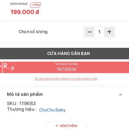
233.000
đ
-
14
%
199.000
đ
Chọn số lượng
CỬA HÀNG GẦN BẠN
Giá mua tại cửa hàng
197.000
đ
8
cửa hàng hiện đang có sản phẩm này
Mô tả sản phẩm
SKU :
119683
Thương hiệu :
ChuChu Baby
XEM THÊM