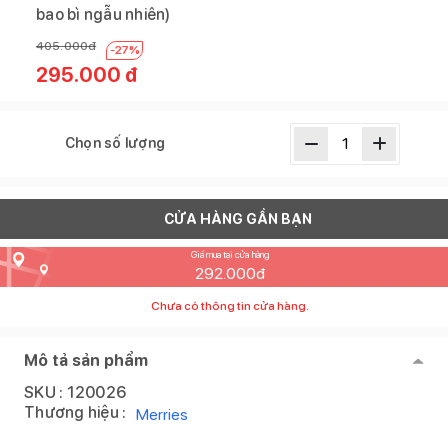
bao bì ngẫu nhiên)
405.000
đ
-
27
%
295.000
đ
Chọn số lượng
CỬA HÀNG GẦN BẠN
Giá mua tại cửa hàng
292.000
đ
Chưa có thông tin cửa hàng.
Mô tả sản phẩm
SKU :
120026
Thương hiệu :
Merries