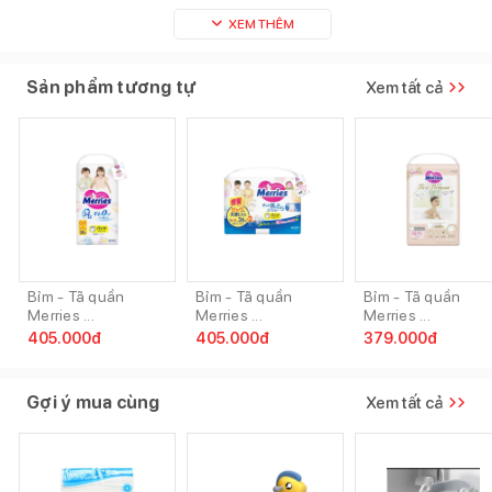
XEM THÊM
Sản phẩm tương tự
Xem tất cả
Bỉm - Tã quần
Bỉm - Tã quần
Bỉm - Tã quần
Merries ...
Merries ...
Merries ...
405.000
đ
405.000
đ
379.000
đ
Gợi ý mua cùng
Xem tất cả