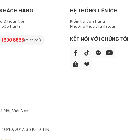
thể, vừa vặn theo từng chuyển động của bé.
 KHÁCH HÀNG
HỆ THỐNG TIỆN ÍCH
g & hoàn tiền
Kiểm tra đơn hàng
t có thể co dãn 2 lần chính nó.
h bảo hành
Phương thức thanh toán
 phối chất lỏng dàn đều bên trong miếng tã, hạn chế tình trạng tã 
KẾT NỐI VỚI CHÚNG TÔI
e
1800 6886
(miễn phí)
p mẹ dễ dàng nhận biết thời gian thay tã cho bé.
 thành phần từ bông Organic giúp hút chất lỏng vào bên trong nhanh c
à Nội, Việt Nam
n
p: 16/10/2017, Sở KHĐTHN