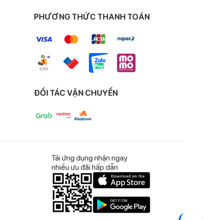
PHƯƠNG THỨC THANH TOÁN
bị vón cục, khóa chất lỏng bên trong và giữ bề mặt tã
ĐỐI TÁC VẬN CHUYỂN
hóng, giữ bề mặt tã thật khô
Tải ứng dụng nhận ngay
nhiều ưu đãi hấp dẫn