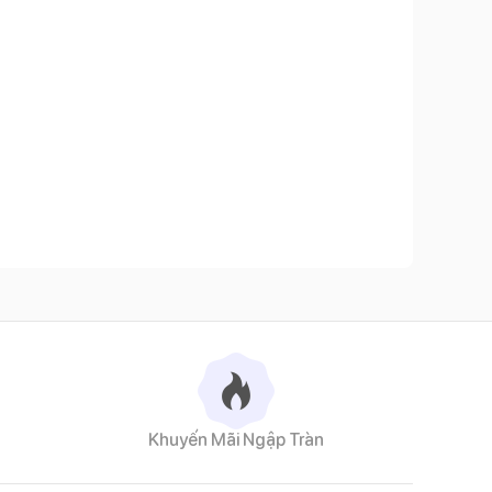
Khuyến Mãi Ngập Tràn
ô cùng mềm mại và thân thiện với làn da mỏng manh, non