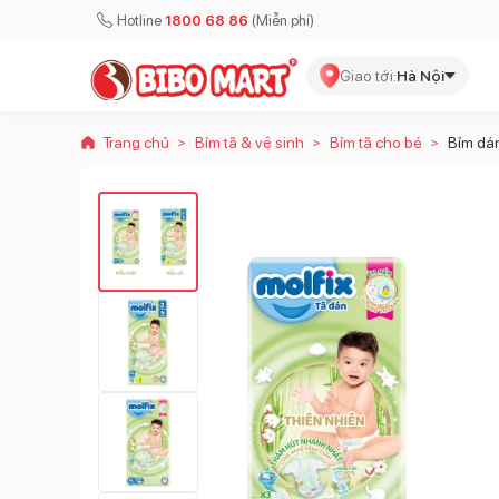
Hotline
1800 68 86
(Miễn phí)
Giao tới:
Hà Nội
Trang chủ
Bỉm tã & vệ sinh
Bỉm tã cho bé
Bỉm dán
>
>
>