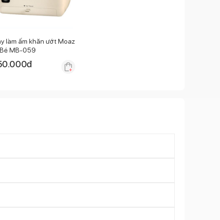
y làm ấm khăn ướt Moaz
Bé MB-059
50.000
đ