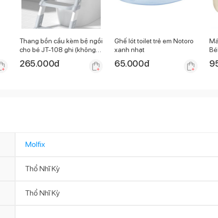
Thang bồn cầu kèm bệ ngồi
Ghế lót toilet trẻ em Notoro
Má
cho bé JT-108 ghi (không
xanh nhạt
Bé
có đệm)
265.000
đ
65.000
đ
9
Molfix
Thổ Nhĩ Kỳ
Thổ Nhĩ Kỳ