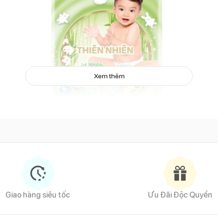
Xem thêm
Tã dán Molfix thiên nhiên size XL
Giao hàng siêu tốc
Ưu Đãi Độc Quyền
hần tự nhiên siêu thấm hút với Bông Organic và sợi tre tự nhiên, v