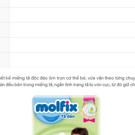
hiết kế miếng tã độc đáo ôm trọn cơ thể bé, vừa vặn theo từng chu
 đều bên trong miếng tã, ngăn tình trạng tã bị vón cục, từ đó giữ 