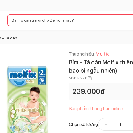
 - Tã dán
Thương hiệu:
Molfix
Bỉm - Tã dán Molfix thiê
bao bì ngẫu nhiên)
MSP:
132211
239.000
đ
Sản phẩm không bán online.
Chọn số lượng