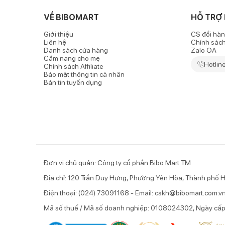
- Thiết kế miếng tã độc đáo ôm theo đường cong cơ 
VỀ BIBOMART
HỖ TRỢ
Giới thiệu
CS đổi hàn
- Thiết kế miếng dán và lưng thun siêu co dãn đặc biệ
Liên hệ
Chính sác
Danh sách cửa hàng
Zalo OA
- Lớp dẫn thấm tăng cường siêu khô thoáng giúp phân
Cẩm nang cho mẹ
Hotlin
luôn khô thoáng.
Chính sách Affiliate
Bảo mật thông tin cá nhân
Bản tin tuyển dụng
- Vạch báo thay tã thông minh với cơ chế đổi màu giú
- Bề mặt tã Molfix với 5.000 lỗ thấm hút thần tốc có
Đơn vị chủ quản: Công ty cổ phần Bibo Mart TM
Địa chỉ: 120 Trần Duy Hưng, Phường Yên Hòa, Thành phố H
Điện thoại: (024) 73091168 - Email: cskh@bibomart.com.v
Mã số thuế / Mã số doanh nghiệp: 0108024302, Ngày cấ