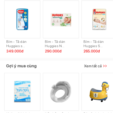
Bỉm - Tã dán
Bỉm - Tã dán
Bỉm - Tã dán
Huggies s...
Huggies N...
Huggies S...
349.000
đ
290.000
đ
265.000
đ
Gợi ý mua cùng
Xem tất cả