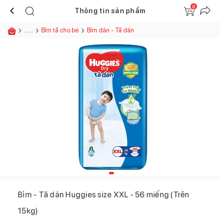
0
Thông tin sản phẩm
......
Bỉm tã cho bé
Bỉm dán - Tã dán
Bỉm - Tã dán Huggies size XXL - 56 miếng (Trên
15kg)