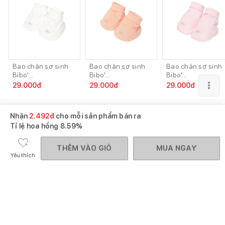
Bao chân sơ sinh
Bao chân sơ sinh
Bao chân sơ sinh
Bibo'...
Bibo'...
Bibo'...
29.000
đ
29.000
đ
29.000
đ
Gợi ý mua cùng
Xem tất cả
Nhận
2.492
đ
cho mỗi sản phẩm bán ra
Tỉ lệ hoa hồng
8.59%
THÊM VÀO GIỎ
MUA NGAY
Yêu thích
Mũ sơ sinh Bibo's
Bao tay bo sơ sinh
chóp...
Bib...