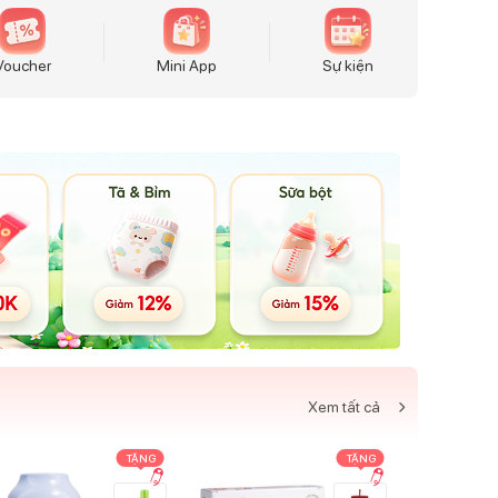
Voucher
Mini App
Sự kiện
Xem tất cả
TẶNG
TẶNG