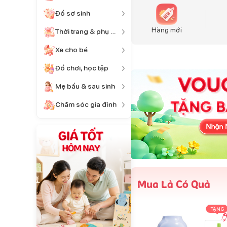
Đồ sơ sinh
Hàng mới
Thời trang & phụ kiện
Xe cho bé
Đồ chơi, học tập
Mẹ bầu & sau sinh
Chăm sóc gia đình
Mua Là Có Quà
TẶNG
TẶNG
TẶNG