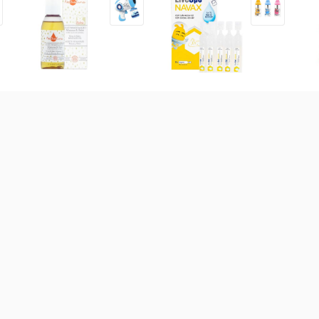
Dầu massage hữu cơ
Bào tử lợi khuẩn Livespo
Bì
NeBiolina cho mẹ và bé
Navax sơ sinh hộp 10 ống
Ant
100ml
0 t
295.000
đ
171.000
đ
40
 bột các loại
Sữa theo công dụng
Sữa theo xuất xứ
Sữ
-
19
%
Sữa GrowPLUS+ xanh hỗ
trợ dinh dưỡng 1.5kg (Trên 2
tuổi) (Giao bao bì ngẫu
nhiên)