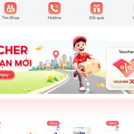
Tìm Shop
Hotline
Đổi quà
TẶNG
TẶNG