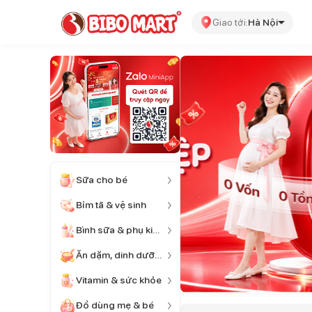
Giao tới:
Hà Nội
Sữa cho bé
Bỉm tã & vệ sinh
Bình sữa & phụ kiện
Ăn dặm, dinh dưỡng
Vitamin & sức khỏe
Đồ dùng mẹ & bé