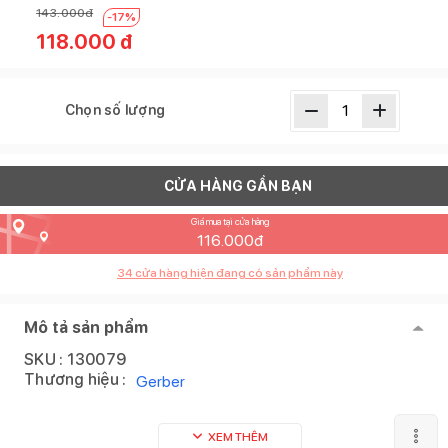
143.000
đ
-
17
%
118.000
đ
Chọn số lượng
CỬA HÀNG GẦN BẠN
Giá mua tại cửa hàng
116.000
đ
34
cửa hàng hiện đang có sản phẩm này
Mô tả sản phẩm
SKU :
130079
Thương hiệu :
Gerber
XEM THÊM