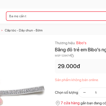
Cặp tóc - Dây chun - Bờm
>
Thương hiệu:
Bibo's
Băng đô trẻ em Bibo's n
MSP:
128474
29.000
đ
Sản phẩm không bán online.
Chọn số lượng
7
cửa hàng
gần bạn đang c