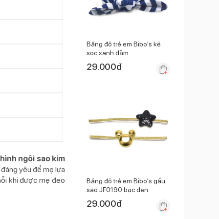
Băng đô trẻ em Bibo's kẻ
sọc xanh đậm
29.000
đ
 hình ngôi sao kim
ý đáng yêu để mẹ lựa
 mỗi khi được mẹ đeo
Băng đô trẻ em Bibo's gấu
sao JF0190 bạc đen
29.000
đ