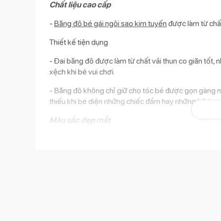
Chất liệu cao cấp
-
Băng đô bé gái ngôi sao kim tuyến
được làm từ chất
Thiết kế tiện dụng
- Đai băng đô được làm từ chất vải thun co giãn tốt,
xệch khi bé vui chơi.
- Băng đô không chỉ giữ cho tóc bé được gọn gàng m
thiếu khi bé diện những chiếc đầm hay những bộ tra
Màu sắc đẹp mắt
- Băng đô có nhiều màu sắc nổi bật, được trang trí kh
công chúa đáng yêu, xinh xắn khi được bố mẹ đeo ch
Băng đô trẻ em Bibo's ngôi sao JF0191 hồng 