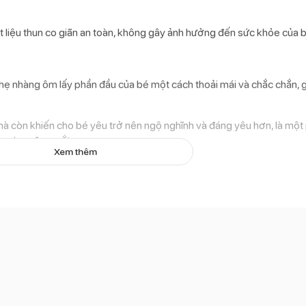
 liệu thun co giãn an toàn, không gây ảnh hưởng đến sức khỏe của bé
 nhẹ nhàng ôm lấy phần đầu của bé một cách thoải mái và chắc chắn, 
à còn khiến cho bé yêu trở nên ngộ nghĩnh và đáng yêu hơn, là một
ng phục đẹp mắt.
Xem thêm
éo léo với hình ngôi sao đính kim tuyến lấp lánh, thu hút ánh nhìn. B
o chiếc băng đô nổi bật cùng bộ váy đẹp mắt.
nhạt
29.000