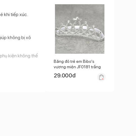
 khi tiếp xúc.
giúp không bị xô
 phụ kiện không thể
Băng đô trẻ em Bibo's
vương miện JF0181 trắng
29.000
đ
é yêu sẽ như một nàng
Hết hàng
đ