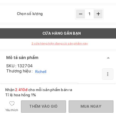
Chọn số lượng
CỬA HÀNG GẦN BẠN
2
cửa hàng hiện đang có sản phẩm này
Mô tả sản phẩm
SKU :
132704
Thương hiệu :
Richell
XEM THÊM
Nhận
2.410
đ
cho mỗi sản phẩm bán ra
Tỉ lệ hoa hồng
1%
Sản phẩm tương tự
Xem tất cả
THÊM VÀO GIỎ
MUA NGAY
Yêu thích