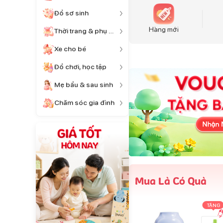
Đồ sơ sinh
Hàng mới
Thời trang & phụ kiện
Xe cho bé
Đồ chơi, học tập
Mẹ bầu & sau sinh
Chăm sóc gia đình
Mua Là Có Quà
TẶNG
TẶNG
TẶNG