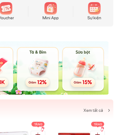
Voucher
Mini App
Sự kiện
Xem tất cả
TẶNG
TẶNG