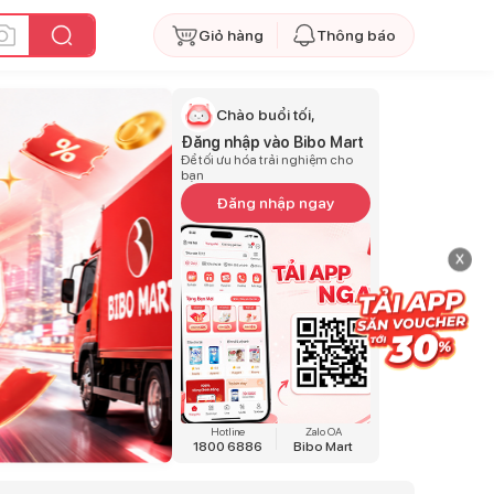
Giỏ hàng
Thông báo
Chào buổi tối,
Đăng nhập vào Bibo Mart
Để tối ưu hóa trải nghiệm cho
bạn
Đăng nhập ngay
x
Hotline
Zalo OA
1800 6886
Bibo Mart