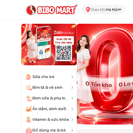
Giao tới:
Hà Nội
Sữa cho bé
Bỉm tã & vệ sinh
Bình sữa & phụ kiện
Ăn dặm, dinh dưỡng
Vitamin & sức khỏe
Đồ dùng mẹ & bé