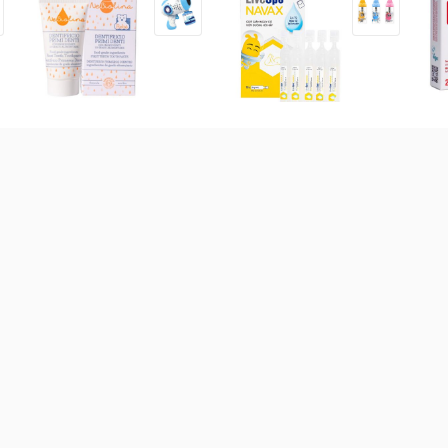
Kem đánh răng hữu cơ cho
Bào tử lợi khuẩn Livespo
Sắt
bé NeBiolina 50ml (0-3Y)
Navax sơ sinh hộp 10 ống
Kid
160.000
đ
171.000
đ
34
 bột các loại
Sữa theo công dụng
Sữa theo xuất xứ
Sữ
-
14
%
Sữa Meiji thanh Infant
Formula thanh lẻ (Từ 0-1
tuổi)