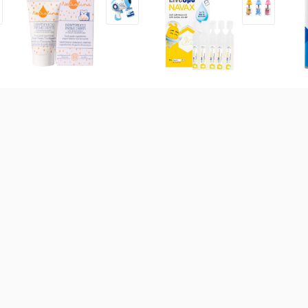
Kem đánh răng hữu cơ cho
Bào tử lợi khuẩn Livespo
Sữ
bé NeBiolina 50ml (0-3Y)
Navax sơ sinh hộp 10 ống
trợ
thá
160.000
đ
171.000
đ
58
 bột các loại
Sữa theo công dụng
Sữa theo xuất xứ
Sữ
-
19
%
(