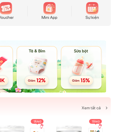
Voucher
Mini App
Sự kiện
Xem tất cả
TẶNG
TẶNG