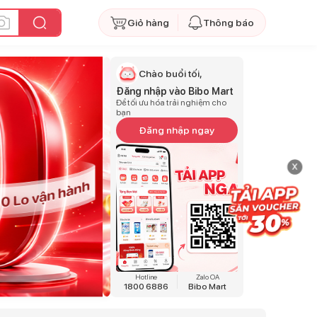
Giỏ hàng
Thông báo
Chào buổi tối,
Đăng nhập vào Bibo Mart
Để tối ưu hóa trải nghiệm cho
bạn
Đăng nhập ngay
x
Hotline
Zalo OA
1800 6886
Bibo Mart