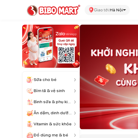
Giao tới:
Hà Nội
Sữa cho bé
Bỉm tã & vệ sinh
Bình sữa & phụ kiện
Ăn dặm, dinh dưỡng
Vitamin & sức khỏe
Đồ dùng mẹ & bé