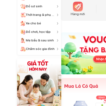
Đồ sơ sinh
Hàng mới
Thời trang & phụ kiện
Xe cho bé
Đồ chơi, học tập
Mẹ bầu & sau sinh
Chăm sóc gia đình
Mua Là Có Quà
TẶNG
TẶNG
TẶNG