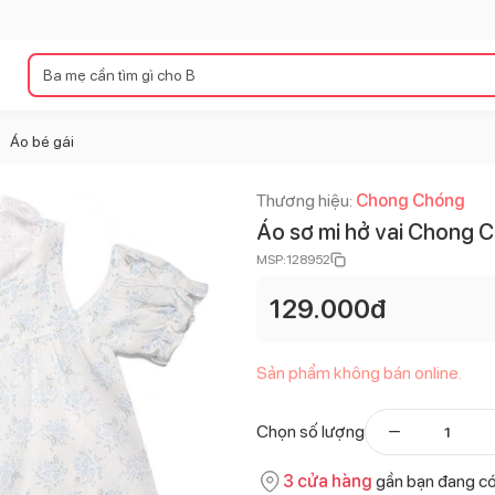
Áo bé gái
>
Thương hiệu:
Chong Chóng
Áo sơ mi hở vai Chong 
MSP:
128952
129.000
đ
Sản phẩm không bán online.
Chọn số lượng
3
cửa hàng
gần bạn đang c