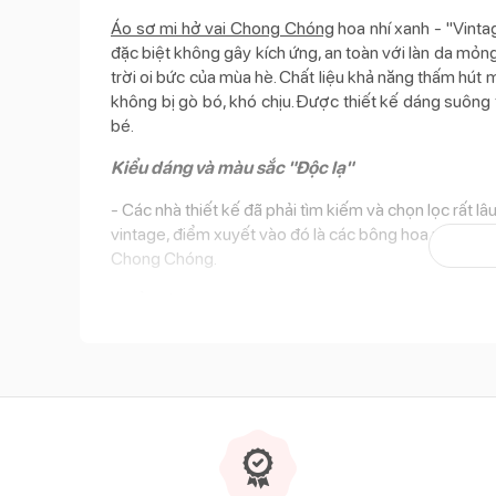
Áo sơ mi hở vai Chong Chóng
hoa nhí xanh - "Vint
đặc biệt không gây kích ứng, an toàn với làn da mỏn
trời oi bức của mùa hè. Chất liệu khả năng thấm hút
không bị gò bó, khó chịu. Được thiết kế dáng suông 
bé.
Kiểu dáng và màu sắc "Độc lạ"
- Các nhà thiết kế đã phải tìm kiếm và chọn lọc rất 
vintage, điểm xuyết vào đó là các bông hoa nhí xanh n
Chong Chóng.
- Kiểu hở vai sành điệu và thời thượng cùng các đườn
dáng áo chữ A vô cùng rộng rãi thoải mái cho bé vận 
điều chỉnh, tiện lợi khi thay đồ cho b