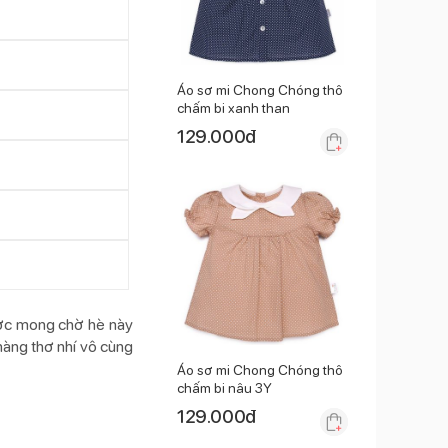
Áo sơ mi Chong Chóng thô
chấm bi xanh than
129.000
đ
ược mong chờ hè này
nàng thơ nhí vô cùng
Áo sơ mi Chong Chóng thô
chấm bi nâu 3Y
129.000
đ