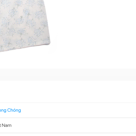
ong Chóng
t Nam