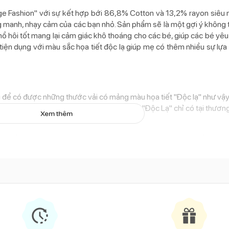
age Fashion" với sự kết hợp bới 86,8% Cotton và 13,2% rayon siêu
g manh, nhạy cảm của các bạn nhỏ. Sản phẩm sẽ là một gợi ý không t
 mồ hôi tốt mang lại cảm giác khô thoáng cho các bé, giúp các bé yê
tiện dụng với màu sắc họa tiết độc lạ giúp mẹ có thêm nhiều sự lựa
lâu để có được những thước vải có mảng màu họa tiết "Độc lạ" như vậy
hỏ li ti. Sự kết hợp này tạo nên siêu phẩm "Độc Lạ" chỉ có tại thương
Xem thêm
g viền nhúm bèo nữ tính, Phân chun bo tay áo co giãn, đàn hồi không
động, vui chơi. Đặc biệt phía sau lưng còn có hàng khuy cài chắc ch