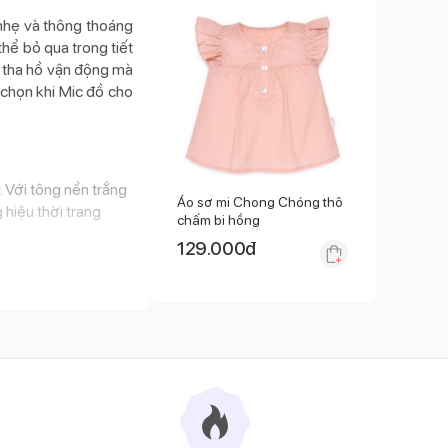
 nhẹ và thông thoáng
hể bỏ qua trong tiết
u tha hồ vận động mà
 chọn khi Mic đồ cho
. Với tông nền trắng
Áo sơ mi Chong Chóng thô
 hiệu thời trang
chấm bi hồng
129.000
đ
 làm hằn da bé. Với
ắn giúp mẹ dễ dàng