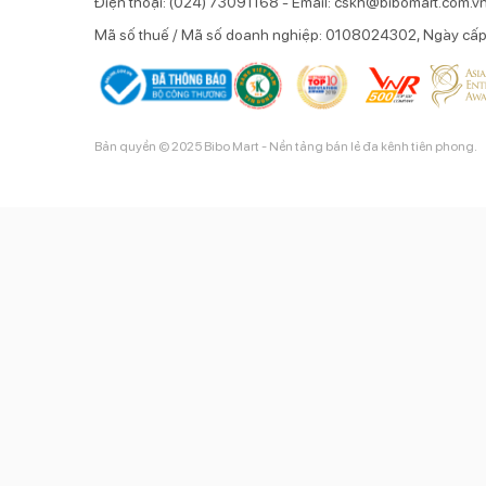
Điện thoại: (024) 73091168 - Email: cskh@bibomart.com.v
Mã số thuế / Mã số doanh nghiệp: 0108024302, Ngày cấ
Bản quyền © 2025 Bibo Mart - Nền tảng bán lẻ đa kênh tiên phong.